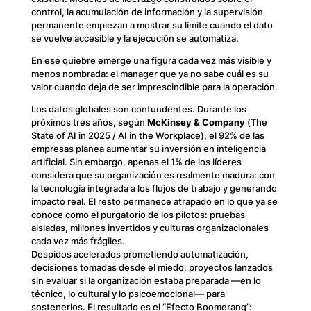
control, la acumulación de información y la supervisión
permanente empiezan a mostrar su límite cuando el dato
se vuelve accesible y la ejecución se automatiza.
En ese quiebre emerge una figura cada vez más visible y
menos nombrada: el manager que ya no sabe cuál es su
valor cuando deja de ser imprescindible para la operación.
Los datos globales son contundentes. Durante los
próximos tres años, según
McKinsey & Company
(
The
State of AI in 2025 / AI in the Workplace
), el 92% de las
empresas planea aumentar su inversión en inteligencia
artificial. Sin embargo, apenas el 1% de los líderes
considera que su organización es realmente madura: con
la tecnología integrada a los flujos de trabajo y generando
impacto real. El resto permanece atrapado en lo que ya se
conoce como el
purgatorio de los pilotos
: pruebas
aisladas, millones invertidos y culturas organizacionales
cada vez más frágiles.
Despidos acelerados prometiendo automatización,
decisiones tomadas desde el miedo, proyectos lanzados
sin evaluar si la organización estaba preparada —en lo
técnico, lo cultural y lo psicoemocional— para
sostenerlos. El resultado es el “Efecto Boomerang”: