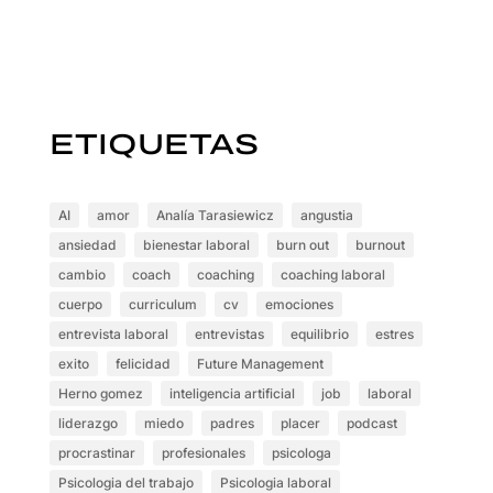
ETIQUETAS
AI
amor
Analía Tarasiewicz
angustia
ansiedad
bienestar laboral
burn out
burnout
cambio
coach
coaching
coaching laboral
cuerpo
curriculum
cv
emociones
entrevista laboral
entrevistas
equilibrio
estres
exito
felicidad
Future Management
Herno gomez
inteligencia artificial
job
laboral
liderazgo
miedo
padres
placer
podcast
procrastinar
profesionales
psicologa
Psicologia del trabajo
Psicologia laboral