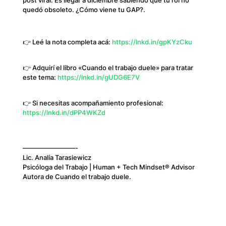
quedó obsoleto. ¿Cómo viene tu GAP?.
👉 Leé la nota completa acá:
https://lnkd.in/gpKYzCku
👉 Adquirí el libro «Cuando el trabajo duele» para tratar
este tema:
https://lnkd.in/gUDG6E7V
👉 Si necesitas acompañamiento profesional:
https://lnkd.in/dPP4WKZd
————————-
Lic. Analía Tarasiewicz
Psicóloga del Trabajo | Human + Tech Mindset® Advisor
Autora de Cuando el trabajo duele.