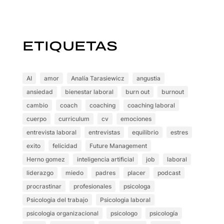
ETIQUETAS
AI
amor
Analía Tarasiewicz
angustia
ansiedad
bienestar laboral
burn out
burnout
cambio
coach
coaching
coaching laboral
cuerpo
curriculum
cv
emociones
entrevista laboral
entrevistas
equilibrio
estres
exito
felicidad
Future Management
Herno gomez
inteligencia artificial
job
laboral
liderazgo
miedo
padres
placer
podcast
procrastinar
profesionales
psicologa
Psicologia del trabajo
Psicologia laboral
psicologia organizacional
psicologo
psicología