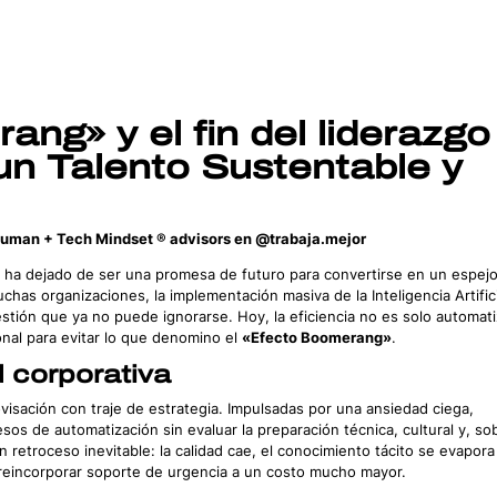
ng» y el fin del liderazgo
un Talento Sustentable y
 Human + Tech Mindset ® advisors en @trabaja.mejor
ía ha dejado de ser una promesa de futuro para convertirse en un espej
chas organizaciones, la implementación masiva de la Inteligencia Artific
tión que ya no puede ignorarse. Hoy, la eficiencia no es solo automati
onal para evitar lo que denomino el
«Efecto Boomerang»
.
 corporativa
visación con traje de estrategia. Impulsadas por una ansiedad ciega,
s de automatización sin evaluar la preparación técnica, cultural y, so
 retroceso inevitable: la calidad cae, el conocimiento tácito se evapora 
 reincorporar soporte de urgencia a un costo mucho mayor.