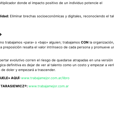
tiplicador donde el impacto positivo de un individuo potencie el
lidad:
Eliminar brechas socioeconómicas y digitales, reconociendo el ta
»
 no trabajamos «para» o «bajo» alguien; trabajamos
CON
la organización
ta preposición resalta el valor intrínseco de cada persona y promueve u
.
ertar evolutivo corren el riesgo de quedarse atrapadas en una versión
gica definitiva es dejar de ver al talento como un costo y empezar a ver
rá de doler y empezará a trascender.
UELE» AQUÍ:
www.trabajamejor.com.ar/libro
 TARASIEWICZ®:
www.trabajamejor.com.ar