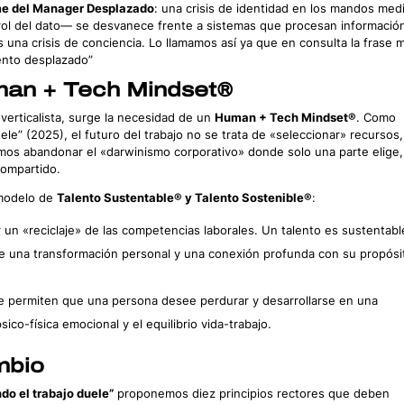
e del Manager Desplazado
: una crisis de identidad en los mandos med
ol del dato— se desvanece frente a sistemas que procesan informació
 una crisis de conciencia. Lo llamamos así ya que en consulta la frase 
iento desplazado”
man + Tech Mindset®
 verticalista, surge la necesidad de un
Human + Tech Mindset®
. Como
le” (2025), el futuro del trabajo no se trata de «seleccionar» recursos,
mos abandonar el «darwinismo corporativo» donde solo una parte elige,
compartido.
n modelo de
Talento Sustentable® y Talento Sostenible®
:
ar un «reciclaje» de las competencias laborales. Un talento es sustentabl
e una transformación personal y una conexión profunda con su propósi
 que permiten que una persona desee perdurar y desarrollarse en una
sico-física emocional y el equilibrio vida-trabajo.
mbio
do el trabajo duele”
proponemos diez principios rectores que deben