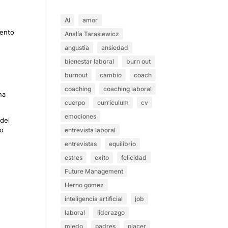
AI
amor
lento
Analía Tarasiewicz
angustia
ansiedad
bienestar laboral
burn out
burnout
cambio
coach
,
coaching
coaching laboral
na
cuerpo
curriculum
cv
emociones
 del
lo
entrevista laboral
entrevistas
equilibrio
estres
exito
felicidad
Future Management
Herno gomez
inteligencia artificial
job
laboral
liderazgo
miedo
padres
placer