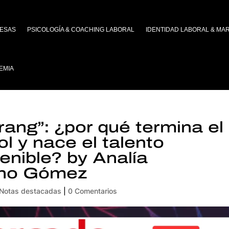
ESAS
PSICOLOGÍA & COACHING LABORAL
IDENTIDAD LABORAL & MA
EMIA
ang”: ¿por qué termina el
ol y nace el talento
enible? by Analía
rno Gómez
Notas destacadas
|
0 Comentarios