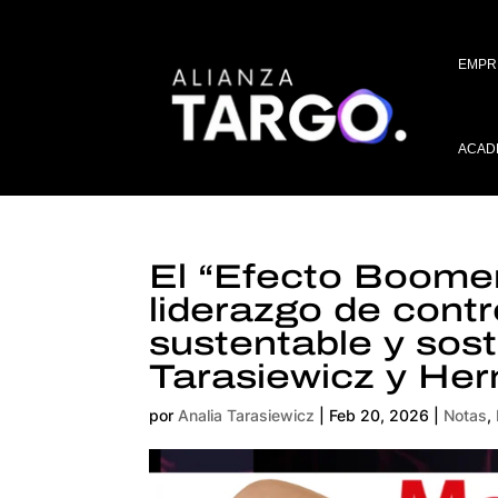
EMPR
ACAD
El “Efecto Boomer
liderazgo de contr
sustentable y sost
Tarasiewicz y He
por
Analia Tarasiewicz
|
Feb 20, 2026
|
Notas
,