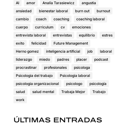
AI
amor
Analía Tarasiewicz
angustia
ansiedad
bienestar laboral
burn out
burnout
cambio
coach
coaching
coaching laboral
cuerpo
curriculum
cv
emociones
entrevista laboral
entrevistas
equilibrio
estres
exito
felicidad
Future Management
Herno gomez
inteligencia artificial
job
laboral
liderazgo
miedo
padres
placer
podcast
procrastinar
profesionales
psicologa
Psicologia del trabajo
Psicologia laboral
psicologia organizacional
psicologo
psicología
salud
salud mental
Trabaja Mejor
Trabajo
work
ÚLTIMAS ENTRADAS