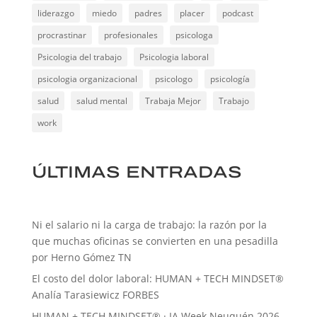
liderazgo
miedo
padres
placer
podcast
procrastinar
profesionales
psicologa
Psicologia del trabajo
Psicologia laboral
psicologia organizacional
psicologo
psicología
salud
salud mental
Trabaja Mejor
Trabajo
work
ÚLTIMAS ENTRADAS
Ni el salario ni la carga de trabajo: la razón por la
que muchas oficinas se convierten en una pesadilla
por Herno Gómez TN
El costo del dolor laboral: HUMAN + TECH MINDSET®
Analía Tarasiewicz FORBES
HUMAN + TECH MINDSET® · IA Week Neuquén 2026