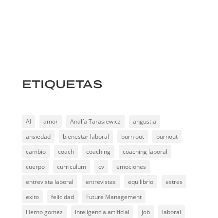
ETIQUETAS
AI
amor
Analía Tarasiewicz
angustia
ansiedad
bienestar laboral
burn out
burnout
cambio
coach
coaching
coaching laboral
cuerpo
curriculum
cv
emociones
entrevista laboral
entrevistas
equilibrio
estres
exito
felicidad
Future Management
Herno gomez
inteligencia artificial
job
laboral