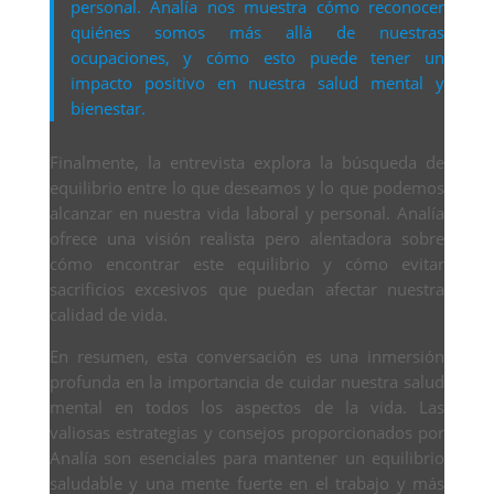
personal. Analía nos muestra cómo reconocer
quiénes somos más allá de nuestras
ocupaciones, y cómo esto puede tener un
impacto positivo en nuestra salud mental y
bienestar.
Finalmente, la entrevista explora la búsqueda de
equilibrio entre lo que deseamos y lo que podemos
alcanzar en nuestra vida laboral y personal. Analía
ofrece una visión realista pero alentadora sobre
cómo encontrar este equilibrio y cómo evitar
sacrificios excesivos que puedan afectar nuestra
calidad de vida.
En resumen, esta conversación es una inmersión
profunda en la importancia de cuidar nuestra salud
mental en todos los aspectos de la vida. Las
valiosas estrategias y consejos proporcionados por
Analía son esenciales para mantener un equilibrio
saludable y una mente fuerte en el trabajo y más