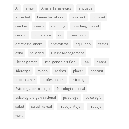
AI
amor
Analía Tarasiewicz
angustia
ansiedad
bienestar laboral
burn out
burnout
cambio
coach
coaching
coaching laboral
cuerpo
curriculum
cv
emociones
entrevista laboral
entrevistas
equilibrio
estres
exito
felicidad
Future Management
Herno gomez
inteligencia artificial
job
laboral
liderazgo
miedo
padres
placer
podcast
procrastinar
profesionales
psicologa
Psicologia del trabajo
Psicologia laboral
psicologia organizacional
psicologo
psicología
salud
salud mental
Trabaja Mejor
Trabajo
work