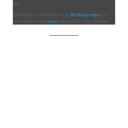
allá.
Te invitamos a ver más en Ig
@trabaja.mejor
y a
suscribirte a este
canal
para recibir más noticias