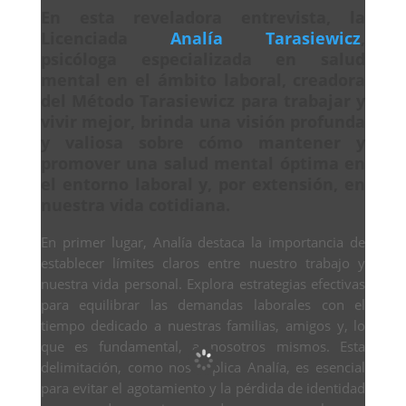
En esta reveladora entrevista, la
Licenciada
Analía Tarasiewicz
,
psicóloga especializada en salud
mental en el ámbito laboral, creadora
del Método Tarasiewicz para trabajar y
vivir mejor, brinda una visión profunda
y valiosa sobre cómo mantener y
promover una salud mental óptima en
el entorno laboral y, por extensión, en
nuestra vida cotidiana.
En primer lugar, Analía destaca la importancia de
establecer límites claros entre nuestro trabajo y
nuestra vida personal. Explora estrategias efectivas
para equilibrar las demandas laborales con el
tiempo dedicado a nuestras familias, amigos y, lo
que es fundamental, a nosotros mismos. Esta
delimitación, como nos explica Analía, es esencial
para evitar el agotamiento y la pérdida de identidad