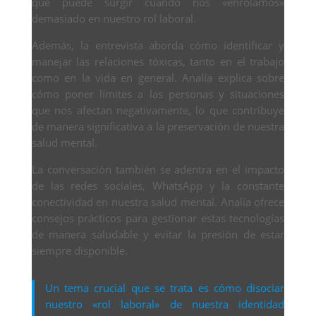
que puede surgir cuando nos «enrolamos»
demasiado en nuestro rol laboral.
Además, la entrevista aborda cómo identificar y
manejar las relaciones tóxicas, tanto en el trabajo
como en la vida en general. Analía explica sobre
cómo poner límites a las personas y situaciones
que nos afectan negativamente, lo que contribuye
de manera significativa a la preservación de nuestra
salud mental.
La conversación también se adentra en el impacto
de las redes sociales, WhatsApp y la constante
conectividad en nuestra salud mental. Analía ofrece
consejos prácticos para gestionar estas tecnologías
de manera saludable y evitar la presión de estar
siempre disponible.
Un tema crucial que se trata es cómo disociar
nuestro «rol laboral» de nuestra identidad