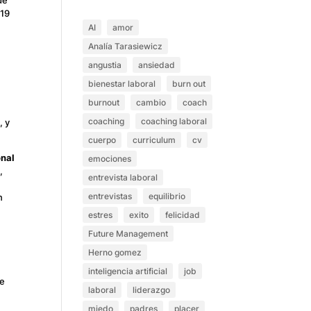
 19
AI
amor
Analía Tarasiewicz
angustia
ansiedad
bienestar laboral
burn out
burnout
cambio
coach
coaching
coaching laboral
, y
cuerpo
curriculum
cv
onal
emociones
,
entrevista laboral
a
entrevistas
equilibrio
n
estres
exito
felicidad
Future Management
Herno gomez
inteligencia artificial
job
de
laboral
liderazgo
miedo
padres
placer