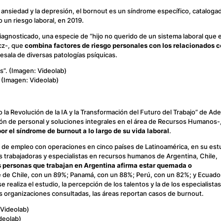
ansiedad y la depresión, el
bornout
es un síndrome específico, cataloga
 un riesgo laboral, en 2019.
iagnosticado, una especie de “hijo no querido de un sistema laboral que 
cz-, que
combina factores de riesgo personales con los relacionados c
esala de diversas patologías psíquicas.
 (Imagen: Videolab)
 la Revolución de la IA y la Transformación del Futuro del Trabajo” de Ad
ión de personal y soluciones integrales en el área de Recursos Humanos-
or el síndrome de
burnout
a lo largo de su vida laboral
.
 de empleo con operaciones en cinco países de Latinoamérica, en su est
 trabajadoras y especialistas en recursos humanos de Argentina, Chile,
s personas que trabajan en Argentina afirma estar quemada o
e de Chile, con un 89%; Panamá, con un 88%; Perú, con un 82%; y Ecuado
ealiza el estudio, la percepción de los talentos y la de los especialista
s organizaciones consultadas, las áreas reportan casos de burnout.
deolab)