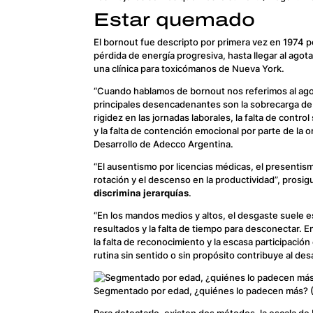
Estar quemado
El
bornout
fue descripto por primera vez en 1974 
pérdida de energía progresiva, hasta llegar al ag
una clínica para toxicómanos de Nueva York.
“Cuando hablamos de
bornout
nos referimos al ago
principales desencadenantes son la sobrecarga de ta
rigidez en las jornadas laborales, la falta de control
y la falta de contención emocional por parte de la 
Desarrollo de Adecco Argentina.
“El ausentismo por licencias médicas, el presentis
rotación y el descenso en la productividad”, pros
discrimina jerarquías
.
“En los mandos medios y altos, el desgaste suele e
resultados y la falta de tiempo para desconectar. E
la falta de reconocimiento y la escasa participació
rutina sin sentido o sin propósito contribuye al desa
Segmentado por edad, ¿quiénes lo padecen más? (
Para detectarlo, existen dos métodos, la escala d