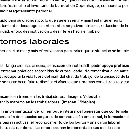
 profesional; o el inventario de
burnout
de Copenhague, compuesto por
medir el agotamiento personal.
do para su diagnóstico, lo que suelen sentir y manifestar quienes lo
otamiento, desapego o sentimientos negativos, cinismo, reducción de la
abilidad, enojo, desmotivación o desinterés hacia el trabajo.
tornos laborales
r es el primer y más efectivo paso para evitar que la situación se instale
s (fatiga crónica, cinismo, sensación de inutilidad),
pedir apoyo profesi
y entrenar prácticas sostenidas de autocuidado. No romantizar el aguante
 recuperar la vida fuera del mail, del chat de trabajo, de la ansiedad de l
 semana: hace falta rediseñar el vínculo que tenemos con el trabajo y co
ncio extremo en los trabajadores. (Imagen: Videolab)
en la implementación de “un enfoque integral del bienestar que contemple
, la creación de espacios seguros de conversación emocional, la formación 
s pausas activas, el reconocimiento de los logros y una carga laboral
e tras la pandemia, las empresas han incrementado sus políticas de