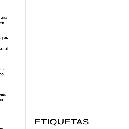
 una
 en
uyos
boral
e la
no
eas,
na
ETIQUETAS
de