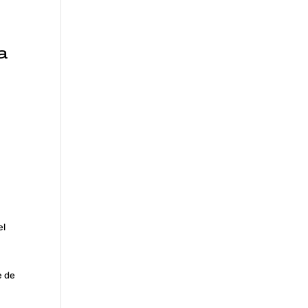
a
el
e de