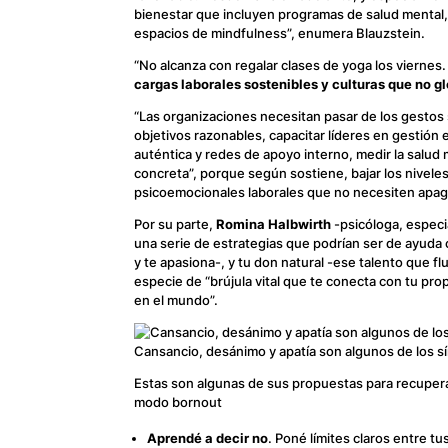
bienestar que incluyen programas de salud mental,
espacios de mindfulness”, enumera Blauzstein.
“No alcanza con regalar clases de yoga los viernes
cargas laborales sostenibles y culturas que no g
“Las organizaciones necesitan pasar de los gestos s
objetivos razonables, capacitar líderes en gestió
auténtica y redes de apoyo interno, medir la salud
concreta”, porque según sostiene, bajar los nivele
psicoemocionales laborales que no necesiten apag
Por su parte,
Romina Halbwirth
-psicóloga, especi
una serie de estrategias que podrían ser de ayuda
y te apasiona-, y tu don natural -ese talento que
especie de “brújula vital que te conecta con tu pro
en el mundo”.
Cansancio, desánimo y apatía son algunos de los s
Estas son algunas de sus propuestas para recuperar
modo
bornout
Aprendé a decir no
. Poné límites claros entre tu