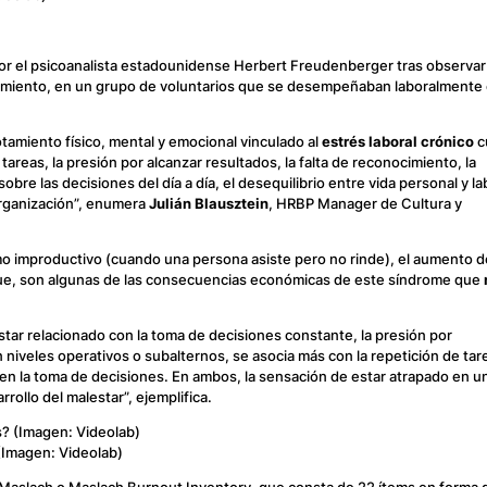
por el psicoanalista estadounidense Herbert Freudenberger tras observar
otamiento, en un grupo de voluntarios que se desempeñaban laboralmente
tamiento físico, mental y emocional vinculado al
estrés laboral crónico
c
reas, la presión por alcanzar resultados, la falta de reconocimiento, la
 sobre las decisiones del día a día, el desequilibrio entre vida personal y la
organización”, enumera
Julián Blausztein
, HRBP Manager de Cultura y
mo improductivo (cuando una persona asiste pero no rinde), el aumento d
igue, son algunas de las consecuencias económicas de este síndrome que
star relacionado con la toma de decisiones constante, la presión por
n niveles operativos o subalternos, se asocia más con la repetición de tar
n en la toma de decisiones. En ambos, la sensación de estar atrapado en u
rrollo del malestar”, ejemplifica.
Imagen: Videolab)
e Maslach o Maslach Burnout Inventory, que consta de 22 ítems en forma 