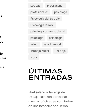
podcast
procrastinar
profesionales
psicologa
es,
Psicologia del trabajo
Psicologia laboral
psicologia organizacional
n
psicologo
psicología
vos
salud
salud mental
Trabaja Mejor
Trabajo
lló
work
pulsa
iva
ÚLTIMAS
ENTRADAS
Ni el salario ni la carga de
trabajo: la razón por la que
muchas oficinas se convierten
en una pesadilla por Herno