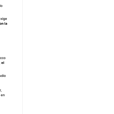
do
exige
on la
ecco
,
el
udio
r,
s en