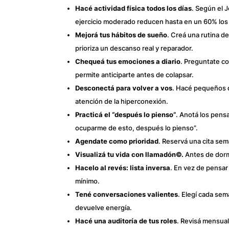
Hacé actividad física todos los días
. Según el 
ejercicio moderado reducen hasta en un 60% los 
Mejorá tus hábitos de sueño
. Creá una rutina d
prioriza un descanso real y reparador.
Chequeá tus emociones a diario
. Preguntate c
permite anticiparte antes de colapsar.
Desconectá para volver a vos
. Hacé pequeños de
atención de la hiperconexión.
Practicá el “después lo pienso”
. Anotá los pens
ocuparme de esto, después lo pienso”.
Agendate como prioridad
. Reservá una cita se
Visualizá tu vida con llamadón©.
Antes de dormi
Hacelo al revés: lista inversa
. En vez de pensar 
mínimo.
Tené conversaciones valientes
. Elegí cada sem
devuelve energía.
Hacé una auditoría de tus roles
. Revisá mensual