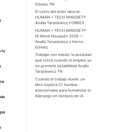
Gómez TN
El costo del dolor laboral:
HUMAN + TECH MINDSET®
y
Analía Tarasiewicz FORBES
HUMAN + TECH MINDSET® ·
IA Week Neuquén 2026 —
Analía Tarasiewicz y Herno
Gómez
á tu
Trabajar con miedo: la ansiedad
que crece cuando el empleo ya
no promete estabilidad Analía
o
Tarasiewicz TN
Cuando el trabajo duele: un
pa.
libro explora 27 heridas
emocionales para humanizar el
liderazgo en tiempos de IA
 más
gas
a