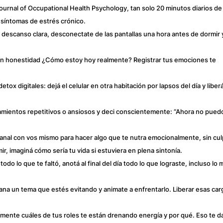
Journal of Occupational Health Psychology, tan solo 20 minutos diarios de
síntomas de estrés crónico.
e descanso clara, desconectate de las pantallas una hora antes de dormir 
on honestidad ¿Cómo estoy hoy realmente? Registrar tus emociones te
tox digitales: dejá el celular en otra habitación por lapsos del día y liber
amientos repetitivos o ansiosos y deci conscientemente: “Ahora no pued
manal con vos mismo para hacer algo que te nutra emocionalmente, sin cul
r, imaginá cómo sería tu vida si estuviera en plena sintonía.
todo lo que te faltó, anotá al final del día todo lo que lograste, incluso lo
ana un tema que estés evitando y animate a enfrentarlo. Liberar esas car
mente cuáles de tus roles te están drenando energía y por qué. Eso te d