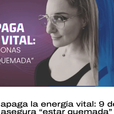
apaga la energía vital: 9 d
 asegura “estar quemada”