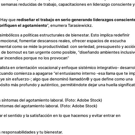
 semanas reducidas de trabajo, capacitaciones en liderazgo consciente y
. Hay que
rediseñar el trabajo en serio generando liderazgos conscient
lorifiquen el agotamiento
”, enumera Tarasiewickz.
imbólicos a políticas estructurales de bienestar. Esto implica redefinir
n emocional, fomentar descansos reales, ofrecer espacios de escucha
 mental como se mide la productividad: con seriedad, presupuesto y acció
s de
bornout
es tan urgente como posible, “diseñando ambientes inclusi
ar incendios porque no los provocan”
alista en orientación vocacional y enfoque sistémico integrativo- desarro
 cuando comienza a apagarse “el entusiasmo interno -esa llama que te im
 fluye sin esfuerzo-; algo que denominó llamadón© y que define como una
pósito más profundo y auténtico, permitiéndote dejar una huella significat
íntomas del agotamiento laboral. (Foto: Adobe Stock)
 el sentido y la satisfacción en lo que hacemos y evitar entrar en
s responsabilidades y tu bienestar.