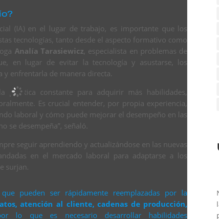
ío?
icial (IA) en el lugar de trabajo, es importante que los
estas tecnologías, tanto desde el aspecto formativo como
óloga
Analía Tarasiewicz
, especialista en problemas de
e, en lugar de evitar la tecnología y asustarse, los
 y enfrentarla de manera directa.
la práctica constante para adquirir más habilidades,
ralmente. Es crucial entender, por propia experiencia,
mundo laboral y cómo puede mejorar el desempeño en las
uno se desempeña”, señaló.
empre seguir aprendiendo y actualizándose en las nuevas
andadas en el mercado laboral para adaptarse a los
e surjan.
s que pueden ser rápidamente reemplazadas por la
atos, atención al cliente, cadenas de producción,
or lo que es necesario desarrollar habilidades