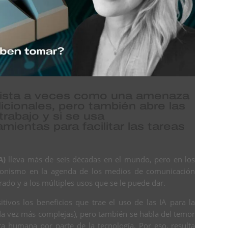
es vista a veces como una amenaza
dicionales, pero también abre las
rabajo y si se usa
mientas para facilitar las tareas
A)
lleva más de seis décadas en el mundo, pero en los
gonismo en la agenda de los medios de comunicación
ado y a los múltiples usos que se le puede dar.
ivos los beneficios que trae el uso de las IA para la
cada vez más complejas), pero también se habla del temor
 humana por parte de la tecnología. Por eso, resulta