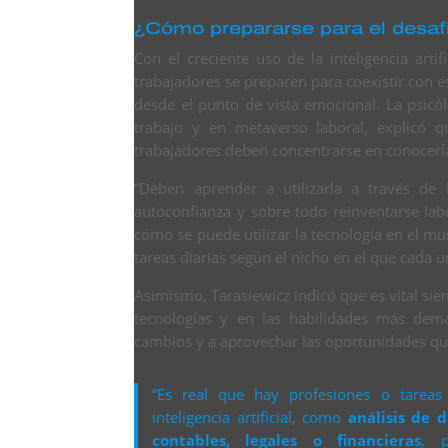
¿Cómo prepararse para el desaf
Con el creciente uso de la inteligencia artif
trabajadores se preparen para coexistir con 
desde el punto de vista emocional. La psic
trabajo y en metaverso laboral, explicó qu
trabajadores deben concentrarse en conocerla
“Deben aprender a utilizarla a través de 
autoconfianza y sobre todo reinventarse labo
cómo se puede utilizar la tecnología en el 
tareas diarias según el nicho en el que cada 
Asimismo, Tarasiewicz indicó que es vital si
tecnologías y en las habilidades más dem
cambios y a aprovechar las oportunidades qu
“Es real que hay profesiones o tarea
inteligencia artificial, como
análisis de d
contables, legales o financieras
, p