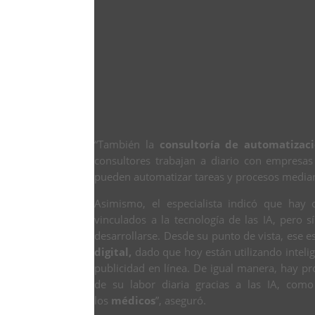
“También la
consultoría de automatizac
consultores trabajan a diario con empresas 
pueden automatizar tareas y procesos mediant
Asimismo, el especialista indicó que hay
vinculados a la tecnología de las IA, pero 
desarrollarse. Desde su punto de vista, ese e
digital,
dado que hoy están utilizando intelig
publicidad en línea. De igual manera, hay p
de su labor diaria gracias a las IA, co
los
médicos
”, aseguró.