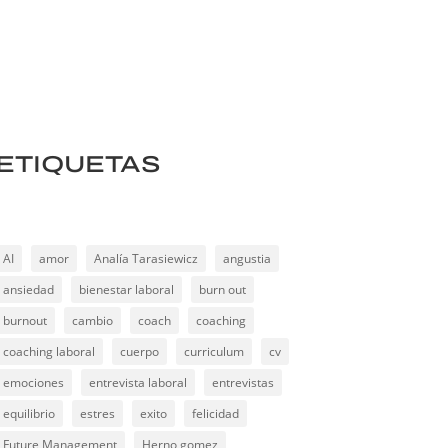
ETIQUETAS
AI
amor
Analía Tarasiewicz
angustia
ansiedad
bienestar laboral
burn out
burnout
cambio
coach
coaching
coaching laboral
cuerpo
curriculum
cv
emociones
entrevista laboral
entrevistas
equilibrio
estres
exito
felicidad
Future Management
Herno gomez