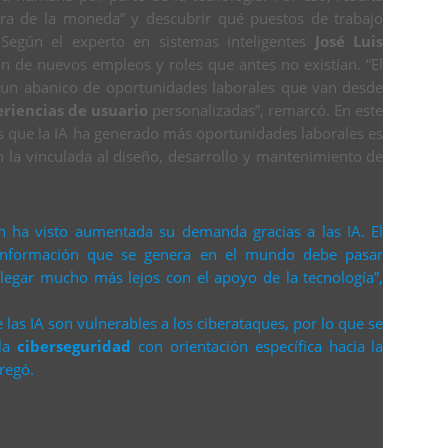
cara de la moneda” y descubrir qué puestos de trabajo
 Según el experto en sistemas inteligentes
José Luis
ión de nuevos empleos y roles que antes no existían. “El
rió un abanico de oportunidades laborales que van desde
riencias de usuario
personalizadas”, remarcó. En este
as que la IA ha generado más oportunidades laborales es
n la vinculada al diseño, desarrollo y mantenimiento de
n ha visto aumentada su demanda gracias a las IA. El
 información que se genera en el mundo debe pasar
legar mucho más lejos con el apoyo de la tecnología”,
 las IA son vulnerables a los ciberataques, por lo que se
 la
ciberseguridad
con orientación específica hacia la
gregó.