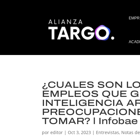
EMPR
ACAD
¿CUALES SON L
EMPLEOS QUE G
INTELIGENCIA AR
PREOCUPACIONE
TOMAR? l Infobae l
por
editor
|
Oct 3, 2023
|
Entrevistas
,
Notas de