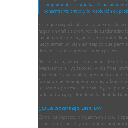
complementarias que las IA no pueden rep
pensamiento crítico y la resolución de pro
En lo que respecta al aspecto personal, la p
hagan un análisis profundo de su identidad la
los pensamientos negativos, y comprendiend
luego armar un plan estratégico que permit
desvíos estándar que más pueda prever.
“En mi caso, vengo trabajando desde hac
preparamos al ‘yo laboral’. A los fines pro
sustentable y sostenible, que apunta a la nec
formato que se adapte al contexto laboral a
realizando procesos de reskilling (reaprendiz
todo un trabajo profundo en la identidad labo
¿Qué aconseja una IA?
Como los expertos lo dejaron en claro, la ap
alcances de las IA y una buena preparació