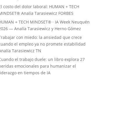
El costo del dolor laboral: HUMAN + TECH
MINDSET® Analía Tarasiewicz FORBES
HUMAN + TECH MINDSET® · IA Week Neuquén
2026 — Analía Tarasiewicz y Herno Gómez
Trabajar con miedo: la ansiedad que crece
cuando el empleo ya no promete estabilidad
Analía Tarasiewicz TN
Cuando el trabajo duele: un libro explora 27
heridas emocionales para humanizar el
liderazgo en tiempos de IA