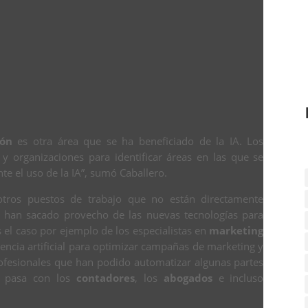
ión
es otra área que se ha beneficiado de la IA. Los
y organizaciones para identificar áreas en las que se
e el uso de la IA”, sumó Caballero.
 otros puestos de trabajo que no están directamente
sí han sacado provecho de las nuevas tecnologías para
s el caso por ejemplo de los especialistas en
marketing
encia artificial para optimizar campañas de marketing y
rofesionales que han podido automatizar algunas partes
mo pasa con los
contadores
, los
abogados
e incluso