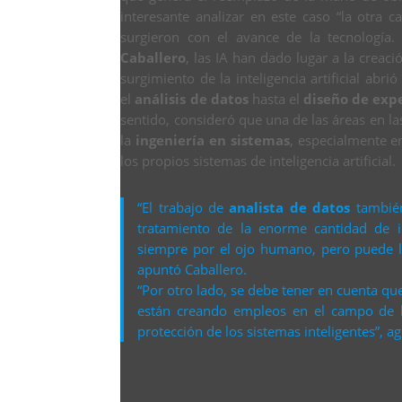
interesante analizar en este caso “la otra 
surgieron con el avance de la tecnología.
Caballero
, las IA han dado lugar a la creac
surgimiento de la inteligencia artificial ab
el
análisis de datos
hasta el
diseño de expe
sentido, consideró que una de las áreas en l
la
ingeniería en sistemas
, especialmente e
los propios sistemas de inteligencia artificial.
“El trabajo de
analista de datos
tambié
tratamiento de la enorme cantidad de
siempre por el ojo humano, pero puede l
apuntó Caballero.
“Por otro lado, se debe tener en cuenta que
están creando empleos en el campo de
protección de los sistemas inteligentes”, a