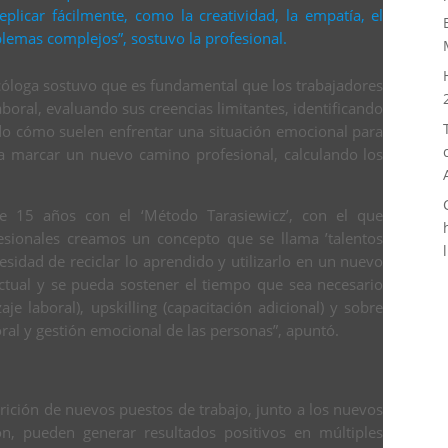
licar fácilmente, como la creatividad, la empatía, el
blemas complejos”, sostuvo la profesional.
sicóloga sostuvo que es fundamental que los trabajadores
boral, evaluando sus creencias limitantes, identificando
o cómo suelen enfrentar una situación emocional para
a marcar un nuevo camino profesional, calculando los
e 15 años con el ‘Método Tarasiewicz’, con el que
fesionales creamos un concepto que se llama ’talentos
esidad de reciclar lo aprendido y utilizarlo en un nuevo
ctual y se pueda sostener el tiempo que sea necesario
aje laboral), upskilling (capacitación adicional) y sobre
ral y gestión emocional de las personas”, apuntó.
arición de nuevos puestos de trabajo, junto a los nuevos
n, pueden generar resultados positivos en múltiples