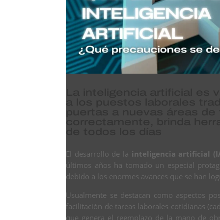
La inteligencia artificial 
a los puestos laborales tra
puertas a nuevas áreas de t
correctamente, brinda herra
de todos los días
El desarrollo de la
inteligencia artificial (I
últimos años ha tomado un especial prota
debido a los enormes avances que se han logr
Usualmente se destacan como aspectos posit
facilitación de tareas laborales cotidianas (
que genera el reemplazo de la mano de obra