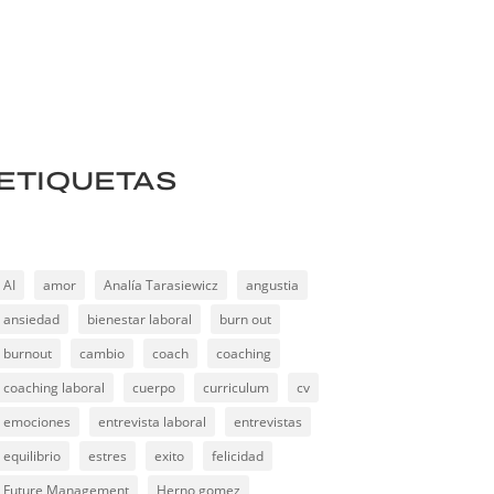
ETIQUETAS
AI
amor
Analía Tarasiewicz
angustia
ansiedad
bienestar laboral
burn out
burnout
cambio
coach
coaching
coaching laboral
cuerpo
curriculum
cv
emociones
entrevista laboral
entrevistas
equilibrio
estres
exito
felicidad
Future Management
Herno gomez