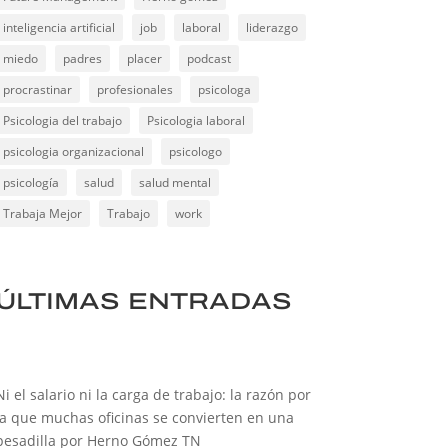
inteligencia artificial
job
laboral
liderazgo
miedo
padres
placer
podcast
procrastinar
profesionales
psicologa
Psicologia del trabajo
Psicologia laboral
psicologia organizacional
psicologo
psicología
salud
salud mental
Trabaja Mejor
Trabajo
work
ÚLTIMAS ENTRADAS
Ni el salario ni la carga de trabajo: la razón por
la que muchas oficinas se convierten en una
pesadilla por Herno Gómez TN