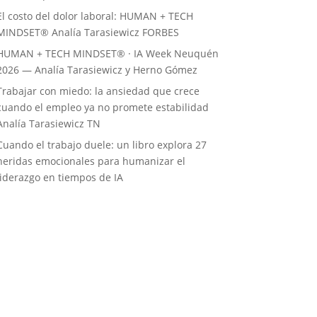
El costo del dolor laboral: HUMAN + TECH
MINDSET® Analía Tarasiewicz FORBES
HUMAN + TECH MINDSET® · IA Week Neuquén
2026 — Analía Tarasiewicz y Herno Gómez
Trabajar con miedo: la ansiedad que crece
cuando el empleo ya no promete estabilidad
Analía Tarasiewicz TN
Cuando el trabajo duele: un libro explora 27
heridas emocionales para humanizar el
liderazgo en tiempos de IA