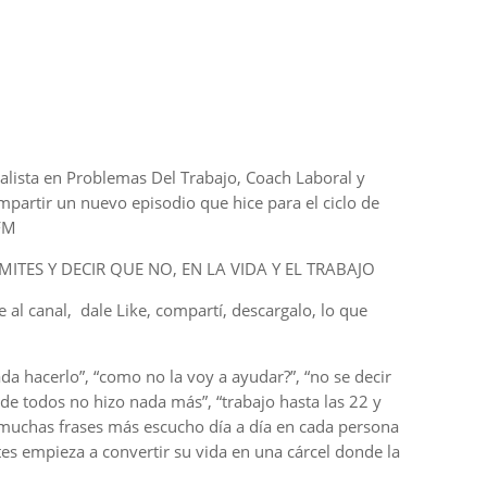
lista en Problemas Del Trabajo, Coach Laboral y
mpartir un nuevo episodio que hice para el ciclo de
0FM
MITES Y DECIR QUE NO, EN LA VIDA Y EL TRABAJO
e al canal, dale Like, compartí, descargalo, lo que
da hacerlo”, “como no la voy a ayudar?”, “no se decir
e de todos no hizo nada más”, “trabajo hasta las 22 y
y muchas frases más escucho día a día en cada persona
s empieza a convertir su vida en una cárcel donde la