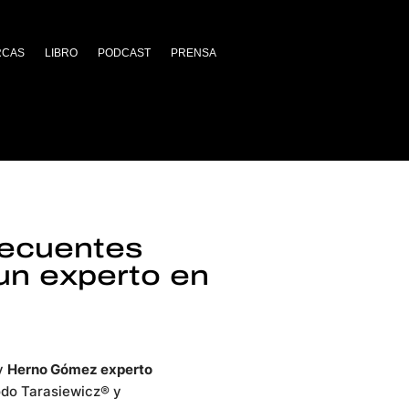
RCAS
LIBRO
PODCAST
PRENSA
recuentes
 un experto en
 y
Herno Gómez experto
odo Tarasiewicz® y