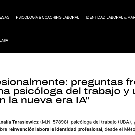
ESAS
PSICOLOGÍA & COACHING LABORAL
IDENTIDAD LABORAL & MA
EMIA
esionalmente: preguntas f
a psicóloga del trabajo y
n la nueva era IA"
Analía Tarasiewicz
(M.N. 57898), psicóloga del trabajo (UBA),
obre
reinvención laboral e identidad profesional
, desde el Mét